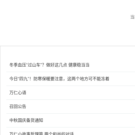
当
冬季血压“过山车”？做好这几点 健康稳当当
今日“四九”！防寒保暖要注意，这两个地方可不能冻着
万仁心语
召回公告
中秋国庆备货通知
万仁小故事哲理篇 两个和尚的对话