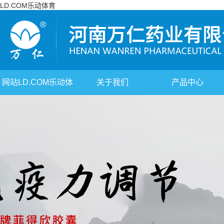
LD.COM乐动体育
网站LD.COM乐动体
关于我们
产品中心
育