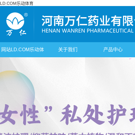
LD.COM乐动体育
网站LD.COM乐动体
关于我们
产品中心
育