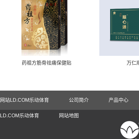
药祖方筋骨祛痛保健贴
万仁
网站LD.COM乐动体育
公司简介
产品中心
LD.COM乐动体育
网站地图