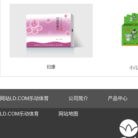
妇康
小儿
网站LD.COM乐动体育
公司简介
产品中心
LD.COM乐动体育
网站地图