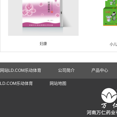
妇康
小儿
网站LD.COM乐动体育
公司简介
产品中心
LD.COM乐动体育
网站地图