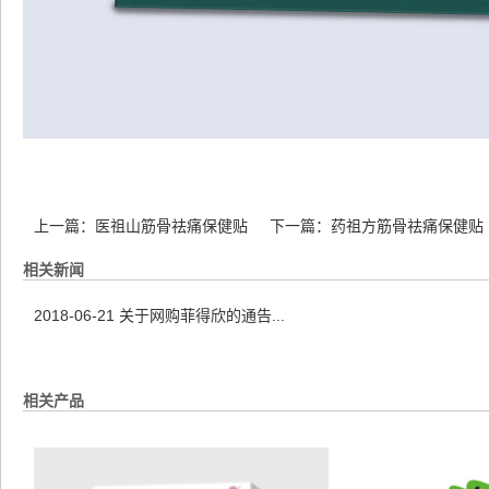
上一篇：
医祖山筋骨祛痛保健贴
下一篇：
药祖方筋骨祛痛保健贴
相关新闻
2018-06-21
关于网购菲得欣的通告...
相关产品