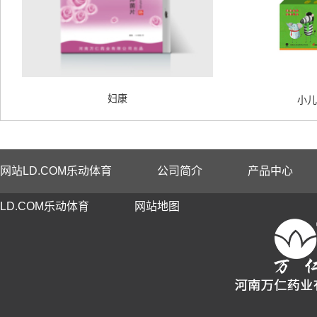
妇康
小儿
网站LD.COM乐动体育
公司简介
产品中心
LD.COM乐动体育
网站地图